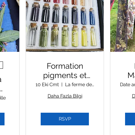
Formation
pigments et
M
a
encres
10 Eki Cmt
La ferme des 1000 couleurs
Date a
naturelles
Daha Fazla Bilgi
D
lle
intensif
'couleurs
RSVP
vivantes' 10/11
Octobre