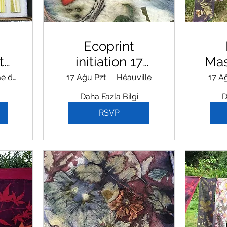
Ecoprint
t
initiation 17
Mast
Aout
1
La ferme des 1000 couleurs
17 Ağu Pzt
Héauville
17 A
Daha Fazla Bilgi
D
RSVP