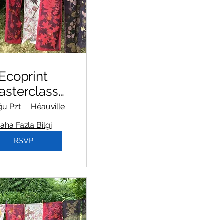
Ecoprint
asterclass
kçe agustos
ğu Pzt
Héauville
2026
aha Fazla Bilgi
RSVP