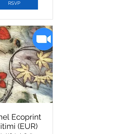
RSVP
el Ecoprint
itimi (EUR)