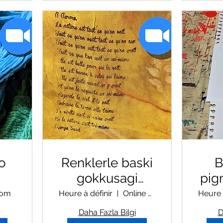
o
Renklerle baski
B
gokkusagi
pig
atolyesi
om
Heure à définir
Online Zoom Workshop
Heure 
Daha Fazla Bilgi
D