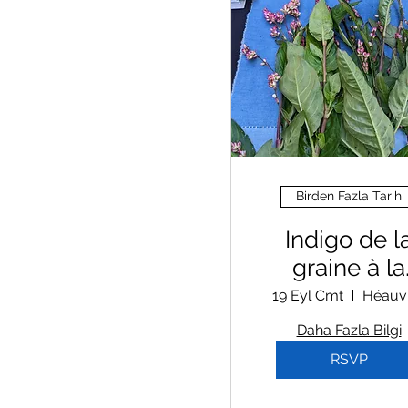
Birden Fazla Tarih
Indigo de l
graine à la
couleurs
19 Eyl Cmt
Héauvi
Daha Fazla Bilgi
RSVP