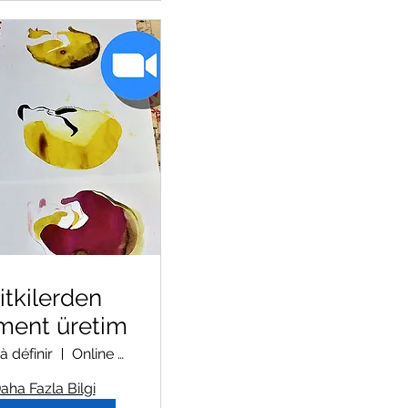
itkilerden
ment üretim
à définir
Online Zoom Workshop
aha Fazla Bilgi