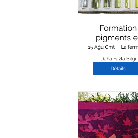
Formation
pigments e
encres
15 Ağu Cmt
naturelles
Daha Fazla Bilgi
intensif
Détails
'couleurs
vivantes' 15/16
Aout