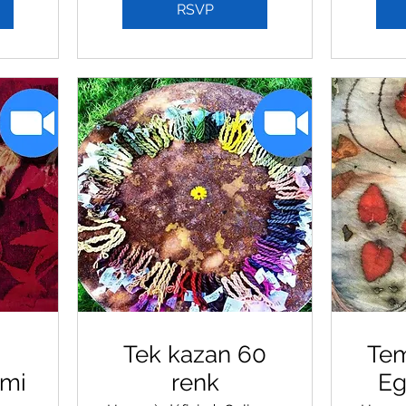
RSVP
Tek kazan 60
Tem
imi
renk
Eg