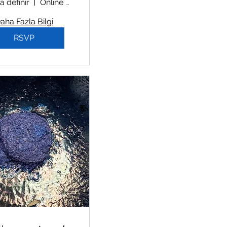
à définir
Online Zoom Workshop
aha Fazla Bilgi
RSVP