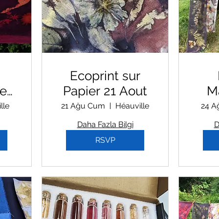
Ecoprint sur
sement
Papier 21 Aout
M
 et
Tur
lle
21 Ağu Cum
Héauville
24 A
Daha Fazla Bilgi
D
RSVP