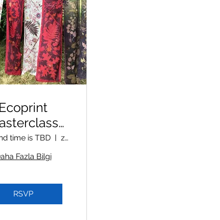
Ecoprint
asterclass
online
nd time is TBD
zoom
aha Fazla Bilgi
RSVP