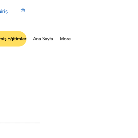
iriş
iş Eğitimler
Ana Sayfa
More