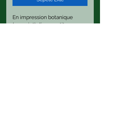
En impression botanique
(ecoprint) divers petits
coussins de lavande. Chaque
lot contient trois petits
coussins. İndiquez votre choix
de 1 à 9 sur le photo.
Beste Bonnard
Boutique/ Atelier : 21 Hameau
Carpentier 50340 Heauville
La Micro Ferme des 1000 couleurs
tel
+33 643 76 86 34
bestepekoz
(at) hotmail.com
siret
523 702 066 00029
Numéro de formatrice:
28500137950