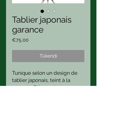
Tablier japonais
garance
Fiyat
€75,00
Tükendi
Tunique selon un design de
tablier japonais, teint à la
garance. Pièce unique.
Beste Bonnard
Boutique/ Atelier : 21 Hameau
Carpentier 50340 Heauville