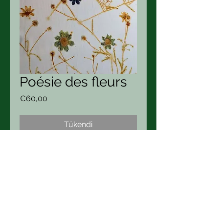
Poésie des fleurs
Fiyat
€60,00
Tükendi
Beste Bonnard
Boutique/ Atelier : 21 Hameau
Carpentier 50340 Heauville
La Micro Ferme des 1000 couleurs
tel
+33 643 76 86 34
bestepekoz