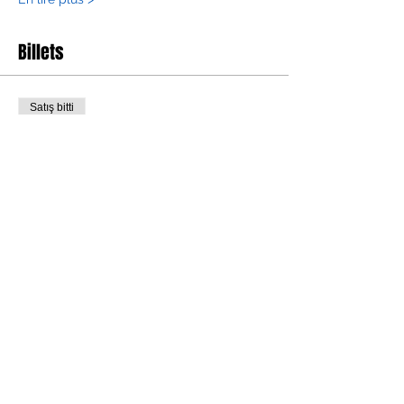
Billets
Satış bitti
Bilet tipi
teinture naturelle
Fiyat
€220,00
+€5,50 bilet hizmet bedeli
Partager cet événement