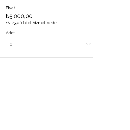
Fiyat
₺5.000,00
+₺125,00 bilet hizmet bedeli
Adet
Toplam
₺0,00
Devam
Partager cet événement