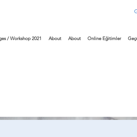
G
ges / Workshop 2021
About
About
Online Eğitimler
Geçm