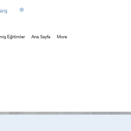
iriş
iş Eğitimler
Ana Sayfa
More