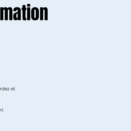
rmation
rdez et
i.