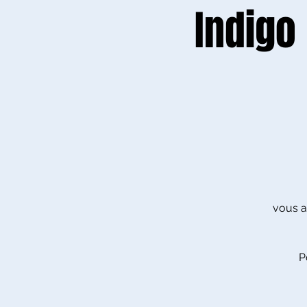
Indigo
vous a
P