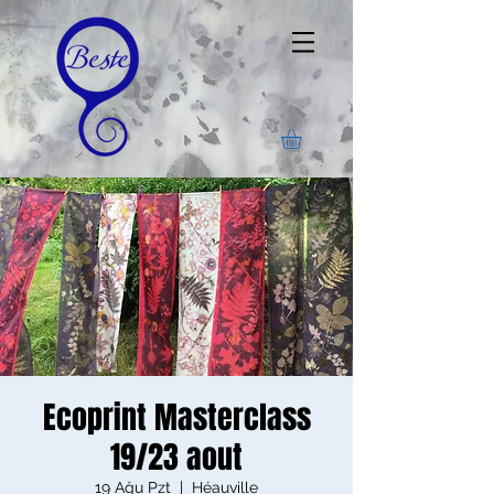
Ecoprint Masterclass
19/23 aout
19 Ağu Pzt
  |  
Héauville