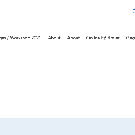
G
ges / Workshop 2021
About
About
Online Eğitimler
Geçm