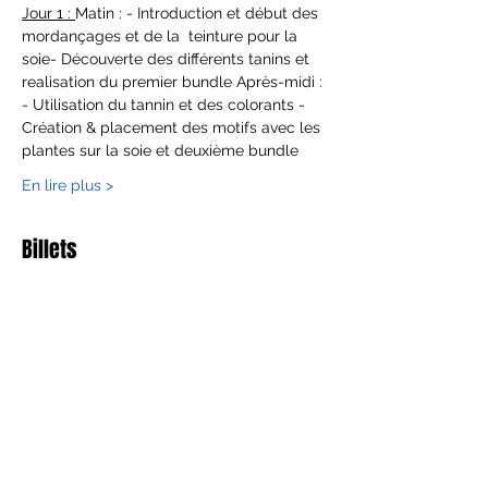
Jour 1 : 
Matin : - Introduction et début des 
mordançages et de la  teinture pour la 
soie- Découverte des différents tanins et 
realisation du premier bundle Après-midi : 
- Utilisation du tannin et des colorants - 
Création & placement des motifs avec les 
plantes sur la soie et deuxième bundle
En lire plus >
Billets
Satış bitti
Bilet tipi
Ecoprint perfectionnement
Fiyat
€400,00
+€10,00 bilet hizmet bedeli