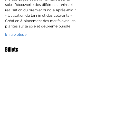
soie- Découverte des différents tanins et 
realisation du premier bundle Après-midi : 
- Utilisation du tannin et des colorants - 
Création & placement des motifs avec les 
plantes sur la soie et deuxième bundle
En lire plus >
Billets
Satış bitti
Bilet tipi
Ecoprint perfectionnement
Fiyat
€245,00
+€6,13 bilet hizmet bedeli