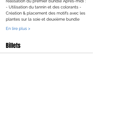
realisation du premier bundle Après-midi : 
- Utilisation du tannin et des colorants - 
Création & placement des motifs avec les 
plantes sur la soie et deuxième bundle
En lire plus >
Billets
Satış bitti
Bilet tipi
Ecoprint perfectionnement
Fiyat
€220,00
+€5,50 bilet hizmet bedeli